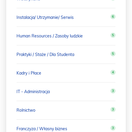
6
Instalacja/ Utrzymanie/ Serwis
5
Human Resources / Zasoby ludzkie
5
Praktyki / Staże / Dla Studenta
4
Kadry i Płace
3
IT - Administracja
3
Rolnictwo
3
Franczyza / Własny biznes