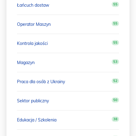
55
Łańcuch dostaw
55
Operator Maszyn
55
Kontrola jakości
53
Magazyn
52
Praca dla osób z Ukrainy
50
Sektor publiczny
38
Edukacja / Szkolenia