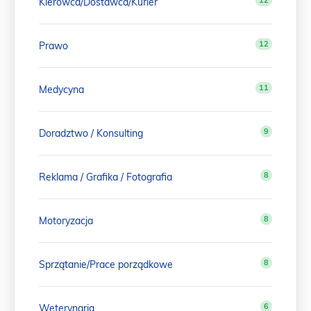
12
Kierowca/Dostawca/Kurier
12
Prawo
11
Medycyna
9
Doradztwo / Konsulting
8
Reklama / Grafika / Fotografia
8
Motoryzacja
8
Sprzątanie/Prace porządkowe
6
Weterynaria