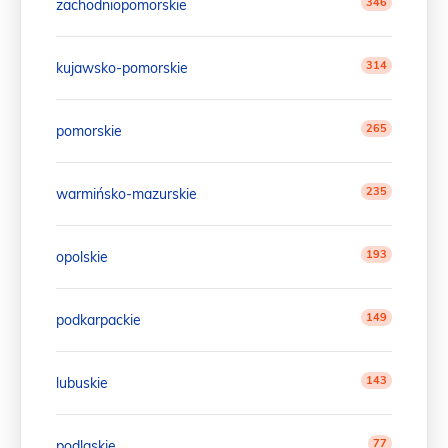
346
zachodniopomorskie
314
kujawsko-pomorskie
265
pomorskie
235
warmińsko-mazurskie
193
opolskie
149
podkarpackie
143
lubuskie
77
podlaskie