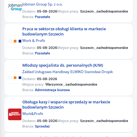
Jobman Group Sp. z o.o.
Dodano:
Miejsce pracy:
05-08-2026
Szczecin , zachodniopomorskie
Branża:
Pozostałe
Praca w sektorze obsługi klienta w markecie
budowlanym Szczecin
Work & Profit
Dodano:
Miejsce pracy:
05-08-2026
Szczecin , zachodniopomorskie
Branża:
Pozostałe
Młodszy specjalista ds. personalnych (K/M)
Zakład Usługowo-Handlowy ELWIKO Stanisław Dropik
Dodano:
05-08-2026
Miejsce pracy:
Warzymice , zachodniopomorskie
Branża:
Administracja biurowa
Obsługa kasy i wsparcie sprzedaży w markecie
budowlanym ​Szczecin
Work&Profit
Dodano:
Miejsce pracy:
05-08-2026
Szczecin , zachodniopomorskie
Branża:
Sprzedaż