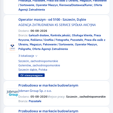
Produkcja,
Pozostałe,
Praca dla osób z Ukrainy,
Magazyn,
Pakowanie
/ Sortowanie,
Operator Maszyn,
Kierowca/Dostawca/Kurier,
Oferta
Agencji Zatrudnienia
Operator maszyn - od 5100 - Szczecin, Dąbie
AGENCJA ZATRUDNIENIA KS SERVICE SPÓŁKA AKCYJNA
Dodano:
06-08-2026
Branża:
Łańcuch dostaw,
Kontrola jakości,
Obsługa klienta,
Praca
fizyczna,
Reklama / Grafika / Fotografia,
Pozostałe,
Praca dla osób z
Ukrainy,
Magazyn,
Pakowanie / Sortowanie,
Operator Maszyn,
Poligrafia,
Oferta Agencji Zatrudnienia
3 lokalizacje
Szczecin, zachodniopomorskie
Goleniów, zachodniopomorskie
Szczecin dąbie, Polska
CV niewymagane
Przebudowa w markecie budowlanym
Jobman Group Sp. z o.o.
Dodano:
Miejsce pracy:
05-08-2026
Szczecin , zachodniopomorskie
Branża:
Pozostałe
Przebudowa w markecie budowlanym