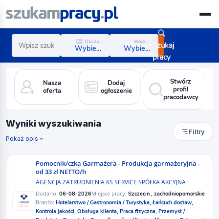
Obszar zawodowy
Województwo
Szukaj
Wybierz obszar
Wybierz region
pracy
Stwórz
Nasza
Dodaj
profil
oferta
ogłoszenie
pracodawcy
Wyniki wyszukiwania
Filtry
Pokaż opis
Pomocnik/czka Garmażera - Produkcja garmażeryjna -
od 33 zł NETTO/h
AGENCJA ZATRUDNIENIA KS SERVICE SPÓŁKA AKCYJNA
Dodano:
Miejsce pracy:
06-08-2026
Szczecin , zachodniopomorskie
Branża:
Hotelarstwo / Gastronomia / Turystyka,
Łańcuch dostaw,
Kontrola jakości,
Obsługa klienta,
Praca fizyczna,
Przemysł /