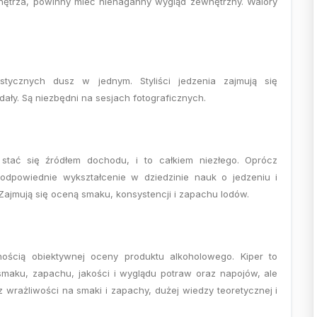
wnętrza, powinny mieć nienaganny wygląd zewnętrzny. Walory
ystycznych dusz w jednym. Styliści jedzenia zajmują się
dały. Są niezbędni na sesjach fotograficznych.
tać się źródłem dochodu, i to całkiem niezłego. Oprócz
odpowiednie wykształcenie w dziedzinie nauk o jedzeniu i
ajmują się oceną smaku, konsystencji i zapachu lodów.
ością obiektywnej oceny produktu alkoholowego. Kiper to
 smaku, zapachu, jakości i wyglądu potraw oraz napojów, ale
wrażliwości na smaki i zapachy, dużej wiedzy teoretycznej i