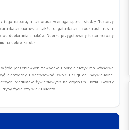
litry tego naparu, a ich praca wymaga sporej wiedzy. Testerzy
warunkach upraw, a także o gatunkach i rodzajach roślin.
ów od dobierania smaków. Dobrze przygotowany tester herbaty
mu na dobre zarobki.
yk wśród jedzeniowych zawodów. Dobry dietetyk ma właściwe
być elastyczny i dostosować swoje usługi do indywidualnej
kretnych produktów żywieniowych na organizm ludzki. Tworzy
 tryby życia czy wieku klienta.