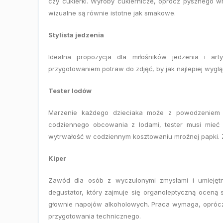
czy cukierki. Wyroby cukiernicze, oprócz pysznego 
wizualne są równie istotne jak smakowe.
Stylista jedzenia
Idealna propozycja dla miłośników jedzenia i art
przygotowaniem potraw do zdjęć, by jak najlepiej wyglą
Tester lodów
Marzenie każdego dzieciaka może z powodzeniem s
codziennego obcowania z lodami, tester musi mieć 
wytrwałość w codziennym kosztowaniu mroźnej papki. Z
Kiper
Zawód dla osób z wyczulonymi zmysłami i umiejętn
degustator, który zajmuje się organoleptyczną oceną
głownie napojów alkoholowych. Praca wymaga, oprócz 
przygotowania technicznego.