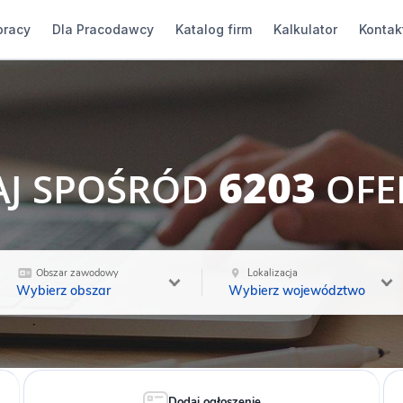
pracy
Dla Pracodawcy
Katalog firm
Kalkulator
Kontak
6203
AJ SPOŚRÓD
OFE
Obszar zawodowy
Lokalizacja
Wybierz obszar
Wybierz województwo
Dodaj ogłoszenie