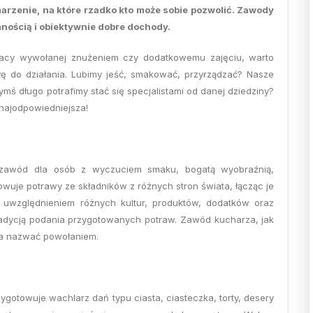
arzenie, na które rzadko kto może sobie pozwolić. Zawody
nością i obiektywnie dobre dochody.
racy wywołanej znużeniem czy dodatkowemu zajęciu, warto
łę do działania. Lubimy jeść, smakować, przyrządzać? Nasze
ymś długo potrafimy stać się specjalistami od danej dziedziny?
 najodpowiedniejsza!
o zawód dla osób z wyczuciem smaku, bogatą wyobraźnią,
wuje potrawy ze składników z różnych stron świata, łącząc je
 uwzględnieniem różnych kultur, produktów, dodatków oraz
radycją podania przygotowanych potraw. Zawód kucharza, jak
żna nazwać powołaniem.
ygotowuje wachlarz dań typu ciasta, ciasteczka, torty, desery