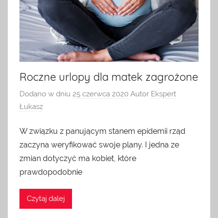
Roczne urlopy dla matek zagrożone
Dodano w dniu
25 czerwca 2020
Autor
Ekspert
Łukasz
W związku z panującym stanem epidemii rząd
zaczyna weryfikować swoje plany. I jedna ze
zmian dotyczyć ma kobiet, które
prawdopodobnie
Czytaj dalej