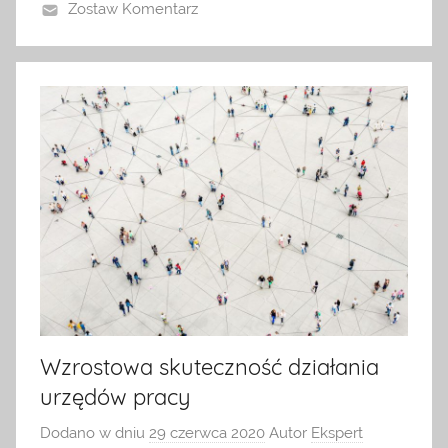
granicą
Zostaw Komentarz
oraz
inne
ciekawostki.
Nie
wahaj
się
nas
odwiedzić
Wzrostowa skuteczność działania
urzędów pracy
Dodano w dniu
29 czerwca 2020
Autor
Ekspert