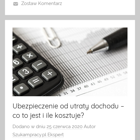
Zostaw Komentarz
Ubezpieczenie od utraty dochodu –
co to jest i ile kosztuje?
Dodano w dniu
25 czerwca 2020
Autor
Szukampracy.pl Ekspert