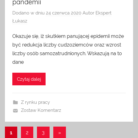
pandemii
Dodano w dniu
24 czerwca 2020
Autor
Ekspert
Łukasz
Okazuje się, iż skutkiem panującej epidemii może
być redukcja liczby cudzoziemców oraz wzrost
liczby osób samozatrudnionych. Wskazują na to
dane
Czytaj dalej
Z rynku pracy
Zostaw Komentarz
Nawigacja
Natępny
1
2
3
»