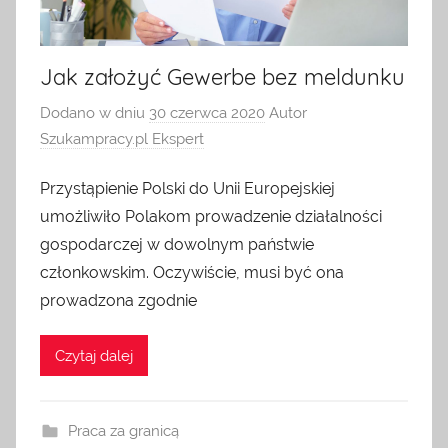
ogłoszeniami
HR
o
pracę.
Jak założyć Gewerbe bez meldunku
dla
Można
Dodano w dniu
30 czerwca 2020
Autor
u
pracodawcy
Szukampracy.pl Ekspert
nas
znaleźć
artykuły
Przystąpienie Polski do Unii Europejskiej
o
umożliwiło Polakom prowadzenie działalności
rynku
gospodarczej w dowolnym państwie
pracy,
członkowskim. Oczywiście, musi być ona
z
prowadzona zgodnie
dziedziny
HR,
Czytaj dalej
zarządzania,
ofert
pracy
za
Praca za granicą