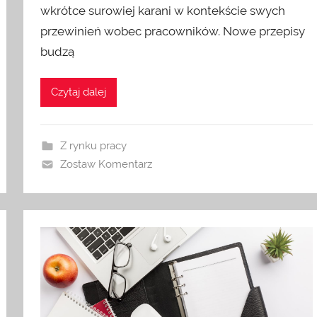
wkrótce surowiej karani w kontekście swych
przewinień wobec pracowników. Nowe przepisy
budzą
Czytaj dalej
Z rynku pracy
Zostaw Komentarz