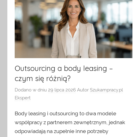
pracy
się
z
i
ogłoszeniami
o
HR
pracę.
Można
dla
u
nas
pracodawcy
Outsourcing a body leasing –
znaleźć
artykuły
czym się różnią?
o
Dodano w dniu
29 lipca 2026
Autor
Szukampracy.pl
rynku
Ekspert
pracy,
z
Body leasing i outsourcing to dwa modele
dziedziny
współpracy z partnerem zewnętrznym, jednak
HR,
odpowiadają na zupełnie inne potrzeby
zarządzania,