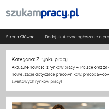
Skip
to
content
Blog
Nasz
blog
Strona Główna
Dodaj skuteczne ogłoszenie o pr
powstał
Szukampracy.pl
z
myślą
–
o
Kategoria:
Z rynku pracy
Pracodawcach,
Artykuły
Aktualne nowości z rynków pracy w Polsce oraz za 
Pracownikach
nowelizacje dotyczące pracowników, pracodawców o
i
o
Kandydatach
światowych rynków pracy!
będących
rynku
na
etapie
zapoznawania