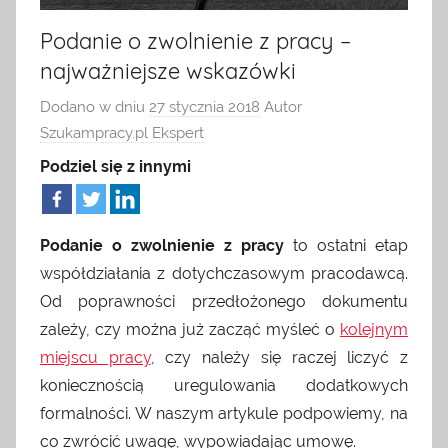
ogłoszeniami
HR
Podanie o zwolnienie z pracy –
o
najważniejsze wskazówki
pracę.
dla
Można
Dodano w dniu
27 stycznia 2018
Autor
u
Szukampracy.pl Ekspert
pracodawcy
nas
znaleźć
Podziel się z innymi
artykuły
o
rynku
Podanie o zwolnienie z pracy
to ostatni etap
pracy,
współdziałania z dotychczasowym pracodawcą.
z
Od poprawności przedłożonego dokumentu
dziedziny
zależy, czy można już zacząć myśleć o
kolejnym
HR,
zarządzania,
miejscu pracy
, czy należy się raczej liczyć z
ofert
koniecznością uregulowania dodatkowych
pracy
formalności. W naszym artykule podpowiemy, na
za
co zwrócić uwagę, wypowiadając umowę.