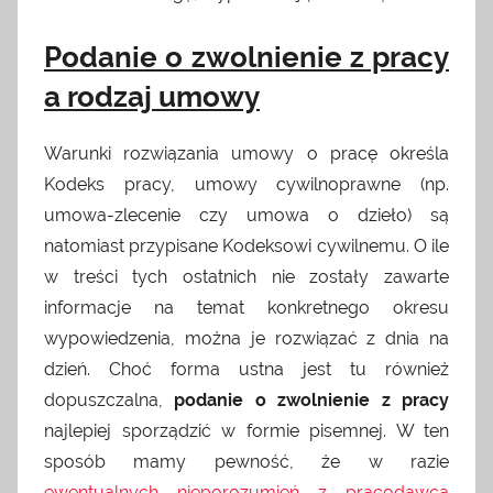
granicą
oraz
Podanie o zwolnienie z pracy
inne
ciekawostki.
a rodzaj umowy
Nie
wahaj
Warunki rozwiązania umowy o pracę określa
się
Kodeks pracy, umowy cywilnoprawne (np.
nas
umowa-zlecenie czy umowa o dzieło) są
odwiedzić
natomiast przypisane Kodeksowi cywilnemu. O ile
w treści tych ostatnich nie zostały zawarte
informacje na temat konkretnego okresu
wypowiedzenia, można je rozwiązać z dnia na
dzień. Choć forma ustna jest tu również
dopuszczalna,
podanie o zwolnienie z pracy
najlepiej sporządzić w formie pisemnej. W ten
sposób mamy pewność, że w razie
ewentualnych nieporozumień z pracodawcą