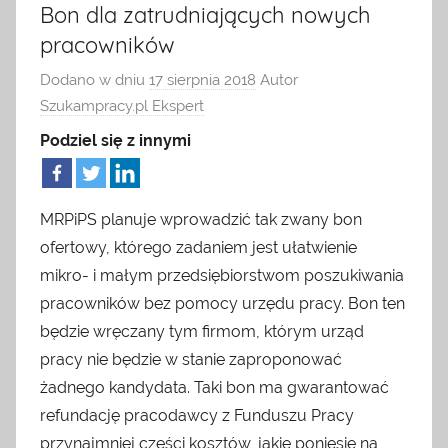
Bon dla zatrudniających nowych
ogłoszeniami
HR
pracowników
o
pracę.
Dodano w dniu
17 sierpnia 2018
Autor
dla
Można
Szukampracy.pl Ekspert
u
pracodawcy
Podziel się z innymi
nas
znaleźć
artykuły
o
MRPiPS planuje wprowadzić tak zwany bon
rynku
ofertowy, którego zadaniem jest ułatwienie
pracy,
mikro- i małym przedsiębiorstwom poszukiwania
z
pracowników bez pomocy urzędu pracy. Bon ten
dziedziny
będzie wręczany tym firmom, którym urząd
HR,
zarządzania,
pracy nie będzie w stanie zaproponować
ofert
żadnego kandydata. Taki bon ma gwarantować
pracy
refundację pracodawcy z Funduszu Pracy
za
przynajmniej części kosztów, jakie poniesie na