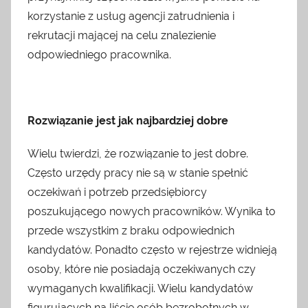
granicą
korzystanie z usług agencji zatrudnienia i
oraz
rekrutacji mającej na celu znalezienie
inne
ciekawostki.
odpowiedniego pracownika.
Nie
wahaj
się
nas
Rozwiązanie jest jak najbardziej dobre
odwiedzić
Wielu twierdzi, że rozwiązanie to jest dobre.
Często urzędy pracy nie są w stanie spełnić
oczekiwań i potrzeb przedsiębiorcy
poszukującego nowych pracowników. Wynika to
przede wszystkim z braku odpowiednich
kandydatów. Ponadto często w rejestrze widnieją
osoby, które nie posiadają oczekiwanych czy
wymaganych kwalifikacji. Wielu kandydatów
figurujących na liście osób bezrobotnych w