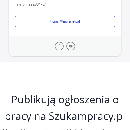
Telefon:
222994724
https://havranek.pl
https://havranek.pl
Publikują ogłoszenia o
pracy na Szukampracy.pl