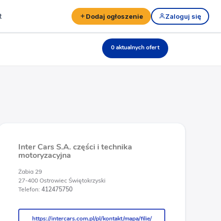
t
Dodaj ogłoszenie
Zaloguj się
0 aktualnych ofert
Inter Cars S.A. części i technika
motoryzacyjna
Żabia 29
27-400 Ostrowiec Świętokrzyski
Telefon:
412475750
https://intercars.com.pl/pl/kontakt/mapa/filie/
https://intercars.com.pl/pl/kontakt/mapa/filie/