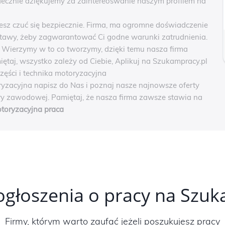
ecznie dziękujemy za zaintereoswanie naszym profilem na
żesz czuć się bezpiecznie. Firma, ma ogromne doświadczenie
tawy, żeby zagwarantować Ci godne warunki zatrudnienia.
. Wierzymy w to co tworzymy, dzięki temu nasza firma
iętaj, wszystko zależy od Ciebie, Aplikuj na Szukampracy.pl
części i technika motoryzacyjna
oryzacyjna napisz do Nas i poznaj nasze najnowsze oferty
ery zawodowej. Pamiętaj, że nasza firma zawsze stawia na
motoryzacyjna praca
ogłoszenia o pracy na Szu
Firmy, którym warto zaufać jeżeli poszukujesz pracy