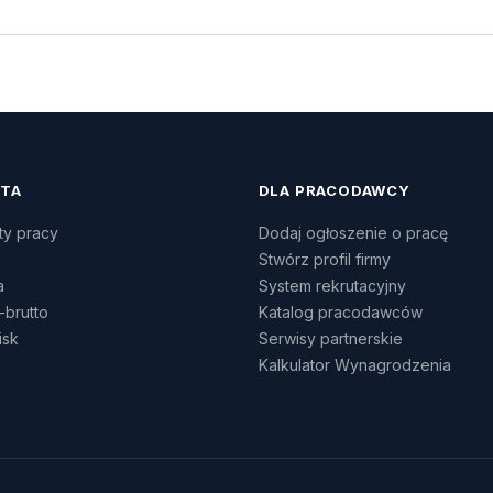
ATA
DLA PRACODAWCY
ty pracy
Dodaj ogłoszenie o pracę
Stwórz profil firmy
a
System rekrutacyjny
-brutto
Katalog pracodawców
isk
Serwisy partnerskie
Kalkulator Wynagrodzenia