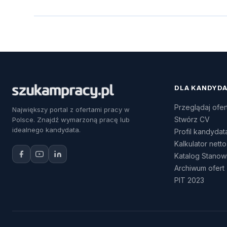
DLA KANDYD
Przeglądaj ofer
Największy portal z ofertami pracy w
Stwórz CV
Polsce. Znajdź wymarzoną pracę lub
idealnego kandydata.
Profil kandydat
Kalkulator netto
Katalog Stanow
Archiwum ofert
PIT 2023