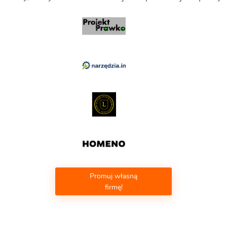
Promuj własną
firmę!