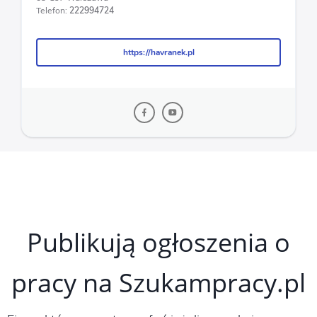
Telefon:
222994724
https://havranek.pl
https://havranek.pl
Publikują ogłoszenia o
pracy na Szukampracy.pl