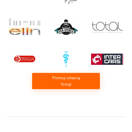
Promuj własną
firmę!