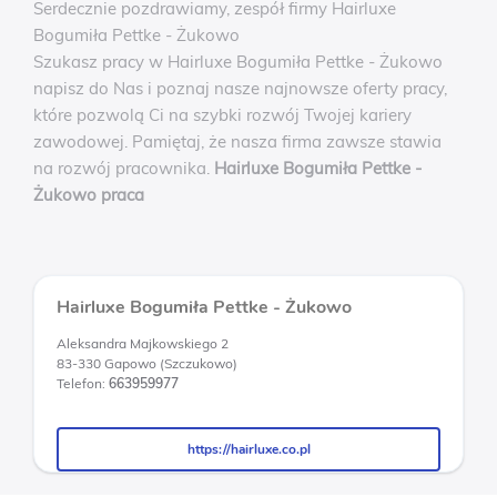
Serdecznie pozdrawiamy, zespół firmy Hairluxe
Bogumiła Pettke - Żukowo
Szukasz pracy w Hairluxe Bogumiła Pettke - Żukowo
napisz do Nas i poznaj nasze najnowsze oferty pracy,
które pozwolą Ci na szybki rozwój Twojej kariery
zawodowej. Pamiętaj, że nasza firma zawsze stawia
na rozwój pracownika.
Hairluxe Bogumiła Pettke -
Żukowo praca
Hairluxe Bogumiła Pettke - Żukowo
Aleksandra Majkowskiego 2
83-330 Gapowo (Szczukowo)
Telefon:
663959977
https://hairluxe.co.pl
https://hairluxe.co.pl