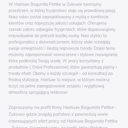
W Hairluxe Bogumiła Pettke w Żukowie tworzymy
przestrzeń, w której fryzjerstwo staje się prawdziwą pasją.
Nasz salon został zaprojektowany z myślą o komforcie
klientów oraz najwyższej jakości usługach. Oferujemy
szeroki zakres zabiegów fryzjerskich, które dopasowujemy
indywidualnie do potrzeb każdej osoby. Nasi styliści to
profesjonaliści z doświadczeniem, którzy stale rozwijają
swoje umiejętności i śledzą najnowsze trendy. Dzięki temu
możemy zaproponować nowoczesne i stylowe rozwiązania,
które podkreślą Twoją urodę. W pracy korzystamy z
produktów L’Oréal Professionnel, które gwarantują piękny i
trwały efekt. Dbamy o każdy szczegół – od konsultacji po
finalną stylizację. Hairluxe to miejsce, w którym możesz
liczyć na pełne zaangażowanie zespołu i wyjątkową
atmosferę sprzyjającą relaksowi.
Zapraszamy na profil firmy Hairluxe Bogumiła Pettke -
Żukowo gdzie znajdą państwo z pewnością wiele
interesujących ofert pracy od Hairluxe Bogumiła Pettke
- Żukowo. Gwarantujemy, że profil, który Państwo