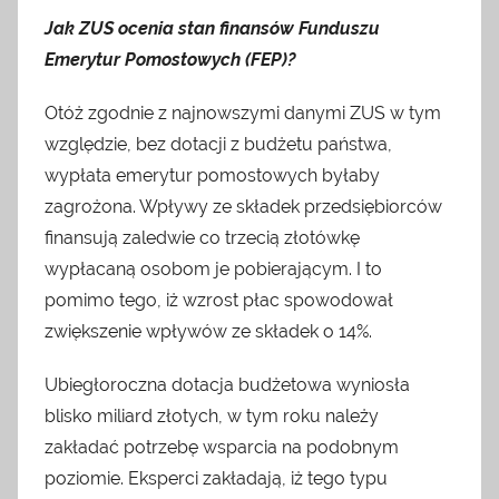
granicą
Jak ZUS ocenia stan finansów Funduszu
oraz
inne
Emerytur Pomostowych (FEP)?
ciekawostki.
Nie
Otóż zgodnie z najnowszymi danymi ZUS w tym
wahaj
względzie, bez dotacji z budżetu państwa,
się
wypłata emerytur pomostowych byłaby
nas
zagrożona. Wpływy ze składek przedsiębiorców
odwiedzić
finansują zaledwie co trzecią złotówkę
wypłacaną osobom je pobierającym. I to
pomimo tego, iż wzrost płac spowodował
zwiększenie wpływów ze składek o 14%.
Ubiegłoroczna dotacja budżetowa wyniosła
blisko miliard złotych, w tym roku należy
zakładać potrzebę wsparcia na podobnym
poziomie. Eksperci zakładają, iż tego typu