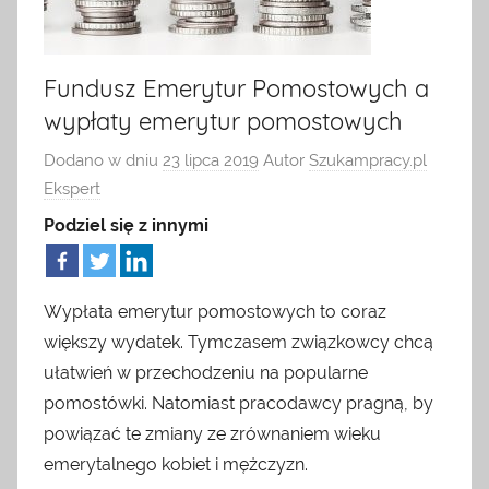
ogłoszeniami
HR
o
pracę.
Fundusz Emerytur Pomostowych a
dla
Można
wypłaty emerytur pomostowych
u
pracodawcy
nas
Dodano w dniu
23 lipca 2019
Autor
Szukampracy.pl
znaleźć
Ekspert
artykuły
Podziel się z innymi
o
rynku
pracy,
z
Wypłata emerytur pomostowych to coraz
dziedziny
większy wydatek. Tymczasem związkowcy chcą
HR,
ułatwień w przechodzeniu na popularne
zarządzania,
pomostówki. Natomiast pracodawcy pragną, by
ofert
powiązać te zmiany ze zrównaniem wieku
pracy
emerytalnego kobiet i mężczyzn.
za