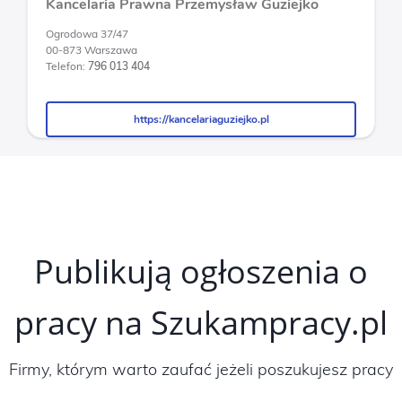
Kancelaria Prawna Przemysław Guziejko
Ogrodowa 37/47
00-873 Warszawa
Telefon:
796 013 404
https://kancelariaguziejko.pl
https://kancelariaguziejko.pl
Publikują ogłoszenia o
pracy na Szukampracy.pl
Firmy, którym warto zaufać jeżeli poszukujesz pracy