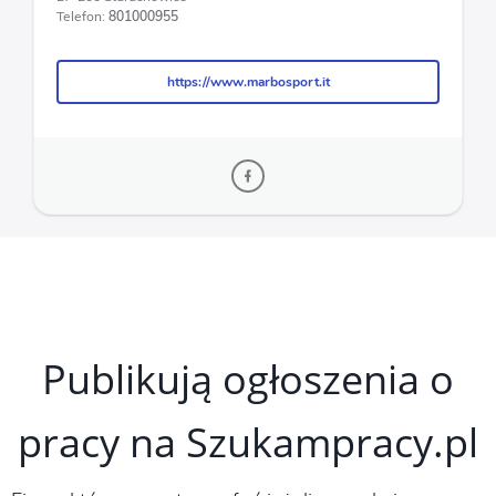
Telefon:
801000955
https://www.marbosport.it
https://www.marbosport.it
Publikują ogłoszenia o
pracy na Szukampracy.pl