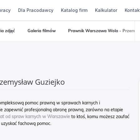
pracy
Dla Pracodawcy
Katalog firm
Kalkulator
Kontak
ia zdjęć
Galeria filmów
Prawnik Warszawa Wola - Przemysł
rzemysław Guziejko
 kompleksową pomoc prawną w sprawach karnych i
anie zapewnić profesjonalną obronę prawną, zarówno na etapie
t od spraw karnych w Warszawie
to ktoś, komu możesz zaufać
y uzyskać fachową pomoc.