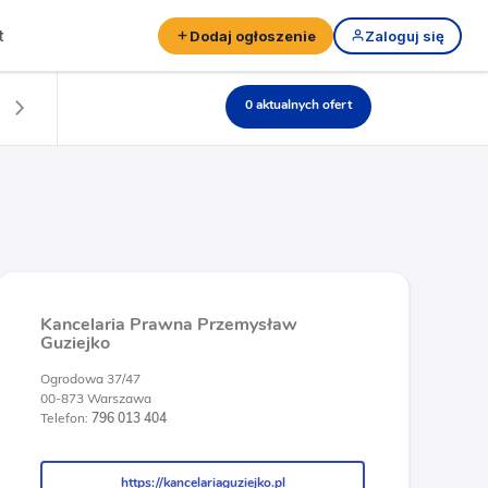
t
Dodaj ogłoszenie
Zaloguj się
0 aktualnych ofert
aw Guziejko
Kancelaria Prawna Przemysław
Guziejko
Ogrodowa 37/47
00-873 Warszawa
Telefon:
796 013 404
https://kancelariaguziejko.pl
https://kancelariaguziejko.pl