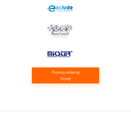
Promuj własną
firmę!