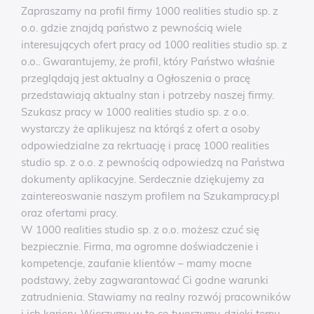
Zapraszamy na profil firmy 1000 realities studio sp. z
o.o. gdzie znajdą państwo z pewnością wiele
interesujących ofert pracy od 1000 realities studio sp. z
o.o.. Gwarantujemy, że profil, który Państwo właśnie
przeglądają jest aktualny a Ogłoszenia o pracę
przedstawiają aktualny stan i potrzeby naszej firmy.
Szukasz pracy w 1000 realities studio sp. z o.o.
wystarczy że aplikujesz na którąś z ofert a osoby
odpowiedzialne za rekrtuację i pracę 1000 realities
studio sp. z o.o. z pewnością odpowiedzą na Państwa
dokumenty aplikacyjne. Serdecznie dziękujemy za
zaintereoswanie naszym profilem na Szukampracy.pl
oraz ofertami pracy.
W 1000 realities studio sp. z o.o. możesz czuć się
bezpiecznie. Firma, ma ogromne doświadczenie i
kompetencje, zaufanie klientów – mamy mocne
podstawy, żeby zagwarantować Ci godne warunki
zatrudnienia. Stawiamy na realny rozwój pracowników
i ich kariery. Wierzymy w to co tworzymy, dzięki temu