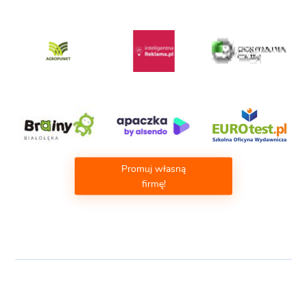
Promuj własną
firmę!