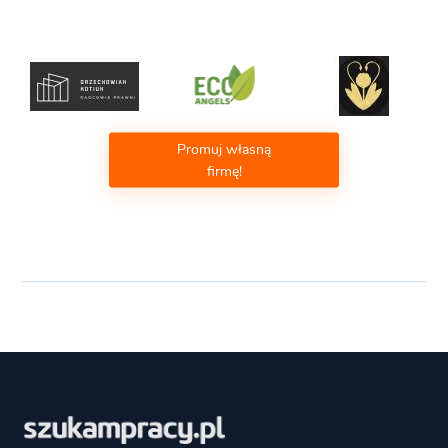
Promuj własną
firmę!