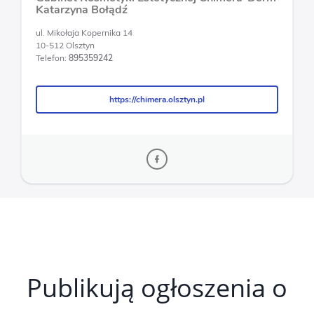
Katarzyna Bołądź
ul. Mikołaja Kopernika 14
10-512 Olsztyn
Telefon:
895359242
https://chimera.olsztyn.pl
https://chimera.olsztyn.pl
Publikują ogłoszenia o