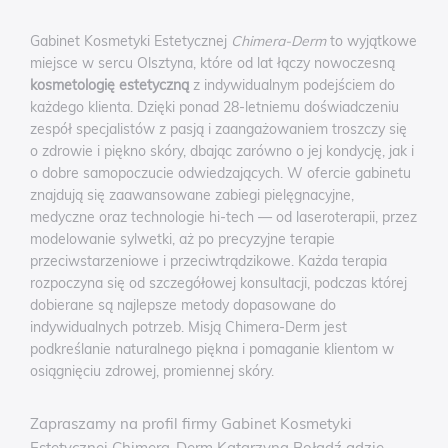
Gabinet Kosmetyki Estetycznej
Chimera-Derm
to wyjątkowe
miejsce w sercu Olsztyna, które od lat łączy nowoczesną
kosmetologię estetyczną
z indywidualnym podejściem do
każdego klienta. Dzięki ponad 28-letniemu doświadczeniu
zespół specjalistów z pasją i zaangażowaniem troszczy się
o zdrowie i piękno skóry, dbając zarówno o jej kondycję, jak i
o dobre samopoczucie odwiedzających. W ofercie gabinetu
znajdują się zaawansowane zabiegi pielęgnacyjne,
medyczne oraz technologie hi-tech — od laseroterapii, przez
modelowanie sylwetki, aż po precyzyjne terapie
przeciwstarzeniowe i przeciwtrądzikowe. Każda terapia
rozpoczyna się od szczegółowej konsultacji, podczas której
dobierane są najlepsze metody dopasowane do
indywidualnych potrzeb. Misją Chimera-Derm jest
podkreślanie naturalnego piękna i pomaganie klientom w
osiągnięciu zdrowej, promiennej skóry.
Zapraszamy na profil firmy Gabinet Kosmetyki
Estetycznej Chimera-Derm Katarzyna Bołądź gdzie