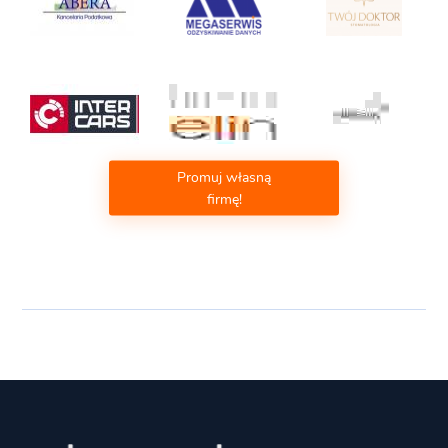
Promuj własną
firmę!