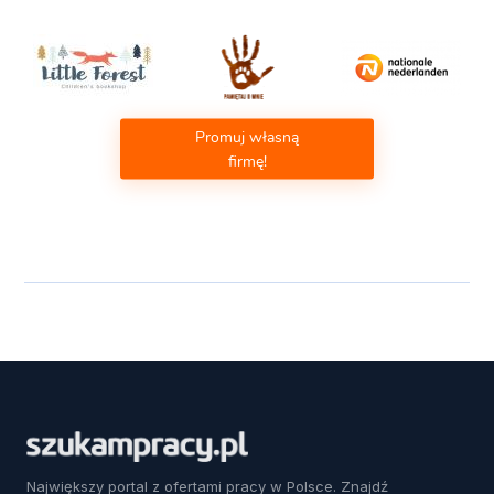
Promuj własną
firmę!
Największy portal z ofertami pracy w Polsce. Znajdź