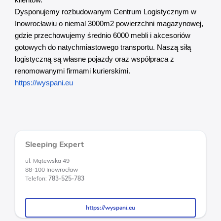
klientów."
Dysponujemy rozbudowanym Centrum Logistycznym w
Inowrocławiu o niemal 3000m2 powierzchni magazynowej,
gdzie przechowujemy średnio 6000 mebli i akcesoriów
gotowych do natychmiastowego transportu. Naszą siłą
logistyczną są własne pojazdy oraz współpraca z
renomowanymi firmami kurierskimi.
https://wyspani.eu
Sleeping Expert
ul. Mątewska 49
88-100 Inowrocław
Telefon:
783-525-783
https://wyspani.eu
https://wyspani.eu