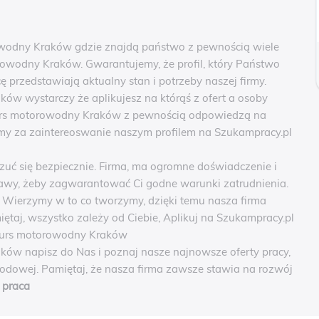
wodny Kraków gdzie znajdą państwo z pewnością wiele
owodny Kraków. Gwarantujemy, że profil, który Państwo
ę przedstawiają aktualny stan i potrzeby naszej firmy.
 wystarczy że aplikujesz na którąś z ofert a osoby
urs motorowodny Kraków z pewnością odpowiedzą na
my za zaintereoswanie naszym profilem na Szukampracy.pl
się bezpiecznie. Firma, ma ogromne doświadczenie i
awy, żeby zagwarantować Ci godne warunki zatrudnienia.
. Wierzymy w to co tworzymy, dzięki temu nasza firma
iętaj, wszystko zależy od Ciebie, Aplikuj na Szukampracy.pl
kurs motorowodny Kraków
w napisz do Nas i poznaj nasze najnowsze oferty pracy,
wodowej. Pamiętaj, że nasza firma zawsze stawia na rozwój
praca