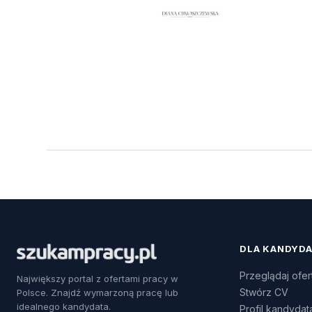
DLA KANDYD
Przeglądaj ofer
Największy portal z ofertami pracy w
Stwórz CV
Polsce. Znajdź wymarzoną pracę lub
idealnego kandydata.
Profil kandydat