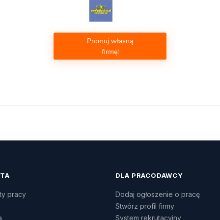
Promuj własną
firmę!
ATA
DLA PRACODAWCY
ty pracy
Dodaj ogłoszenie o pracę
Stwórz profil firmy
a
System rekrutacyjny