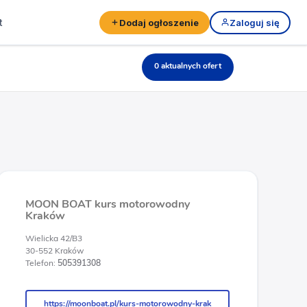
t
Dodaj ogłoszenie
Zaloguj się
0 aktualnych ofert
MOON BOAT kurs motorowodny
Kraków
Wielicka 42/B3
30-552 Kraków
Telefon:
505391308
https://moonboat.pl/kurs-motorowodny-krak
https://moonboat.pl/kurs-motorowodny-krak