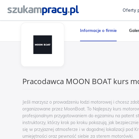
Oferty 
Informacje o firmie
Galer
Pracodawca MOON BOAT kurs m
Jeśli marzysz o prowadzeniu łodzi motorowej i chcesz zdo
organizowane przez MoonBoat. To Najlepszy kurs motorow
profesjonalnym przygotowaniem do egzaminu na patent s
instruktorzy, którzy krok po kroku pokazują, jak bezpiec
się w przyjaznej atmosferze i w dogodnej lokalizacji pod
umiejętności oraz pewność siebie za sterem motorówki.