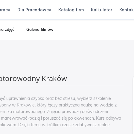
pracy
Dla Pracodawcy
Katalog firm
Kalkulator
Kontak
ia zdjęć
Galeria filmów
otorowodny Kraków
być uprawnienia szybko oraz bez stresu, wybierz szkolenie
odny w Krakowie, który łączy praktyczną naukę na wodzie z
ternika motorowodnego. Zajęcia prowadzą doświadczeni
znie manewrować łodzią i poruszać się po akwenach. Kurs odbywa
 Krakowem. Dzięki temu w krótkim czasie zdobywasz realne