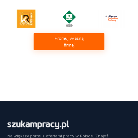
Promuj własną
firmę!
Największy portal z ofertami pracy w Polsce. Znajdź