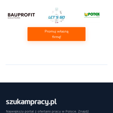
Promuj własną
firmę!
Największy portal z ofertami pracy w Polsce. Znajdź