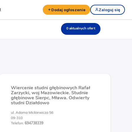
t
Dodaj ogłoszenie
Zaloguj się
0 aktualnych ofert
Wiercenie studni głębinowych Rafał
Zarzycki, woj Mazowieckie. Studnie
głębinowe Sierpc, Mława. Odwierty
studni Działdowo
ul. Adama Mickiewicza 56
09-310
Telefon:
694738339