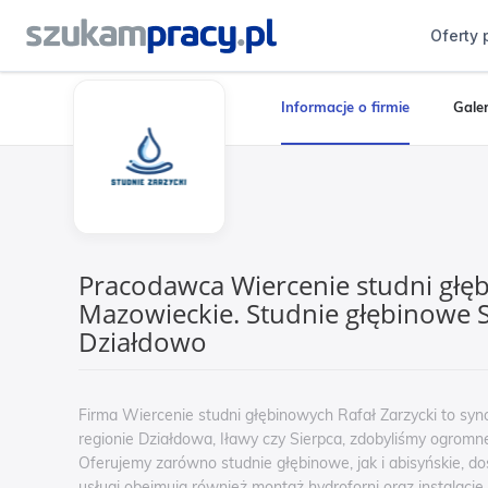
Oferty 
Informacje o firmie
Galer
Pracodawca Wiercenie studni głęb
Mazowieckie. Studnie głębinowe S
Działdowo
Firma Wiercenie studni głębinowych Rafał Zarzycki to syno
regionie Działdowa, Iławy czy Sierpca, zdobyliśmy ogromn
Oferujemy zarówno studnie głębinowe, jak i abisyńskie, d
usługi obejmują również montaż hydroforni oraz instalacj