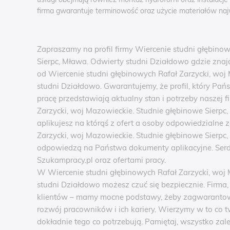
firma gwarantuje terminowość oraz użycie materiałów najw
Zapraszamy na profil firmy Wiercenie studni głębino
Sierpc, Mława. Odwierty studni Działdowo gdzie znaj
od Wiercenie studni głębinowych Rafał Zarzycki, woj
studni Działdowo. Gwarantujemy, że profil, który Pań
pracę przedstawiają aktualny stan i potrzeby naszej 
Zarzycki, woj Mazowieckie. Studnie głębinowe Sierpc
aplikujesz na którąś z ofert a osoby odpowiedzialne z
Zarzycki, woj Mazowieckie. Studnie głębinowe Sierpc
odpowiedzą na Państwa dokumenty aplikacyjne. Serd
Szukampracy.pl oraz ofertami pracy.
W Wiercenie studni głębinowych Rafał Zarzycki, woj 
studni Działdowo możesz czuć się bezpiecznie. Firma
klientów – mamy mocne podstawy, żeby zagwarantowa
rozwój pracowników i ich kariery. Wierzymy w to co t
dokładnie tego co potrzebują. Pamiętaj, wszystko zal