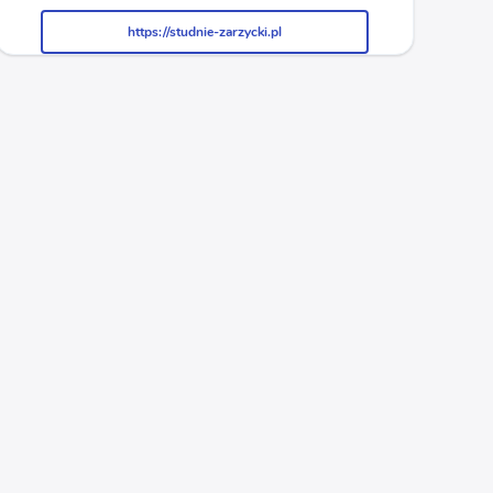
https://studnie-zarzycki.pl
https://studnie-zarzycki.pl