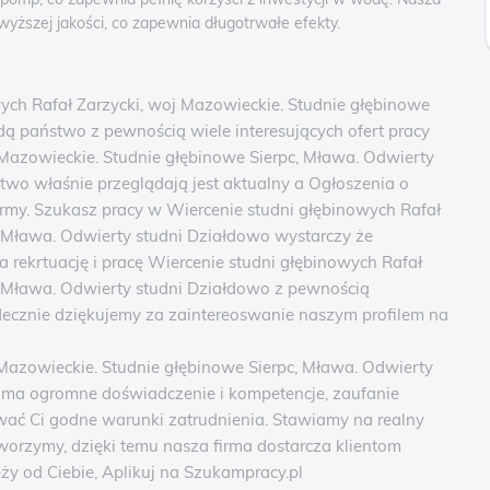
yższej jakości, co zapewnia długotrwałe efekty.
wych Rafał Zarzycki, woj Mazowieckie. Studnie głębinowe
dą państwo z pewnością wiele interesujących ofert pracy
 Mazowieckie. Studnie głębinowe Sierpc, Mława. Odwierty
stwo właśnie przeglądają jest aktualny a Ogłoszenia o
firmy. Szukasz pracy w Wiercenie studni głębinowych Rafał
, Mława. Odwierty studni Działdowo wystarczy że
a rekrtuację i pracę Wiercenie studni głębinowych Rafał
, Mława. Odwierty studni Działdowo z pewnością
ecznie dziękujemy za zaintereoswanie naszym profilem na
Mazowieckie. Studnie głębinowe Sierpc, Mława. Odwierty
, ma ogromne doświadczenie i kompetencje, zaufanie
ć Ci godne warunki zatrudnienia. Stawiamy na realny
worzymy, dzięki temu nasza firma dostarcza klientom
eży od Ciebie, Aplikuj na Szukampracy.pl