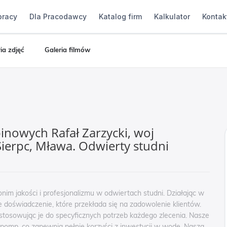
pracy
Dla Pracodawcy
Katalog firm
Kalkulator
Kontak
ia zdjęć
Galeria filmów
inowych Rafał Zarzycki, woj
ierpc, Mława. Odwierty studni
nim jakości i profesjonalizmu w odwiertach studni. Działając w
e doświadczenie, które przekłada się na zadowolenie klientów.
ostosowując je do specyficznych potrzeb każdego zlecenia. Nasze
e pomp, co zapewnia pełnię korzyści z inwestycji w wodę. Nasza