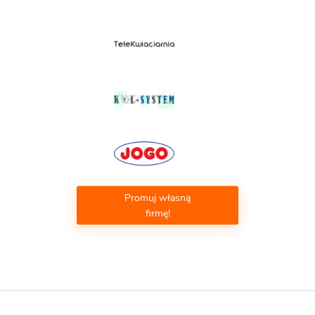
Promuj własną
firmę!