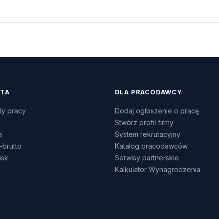
ATA
DLA PRACODAWCY
ty pracy
Dodaj ogłoszenie o pracę
Stwórz profil firmy
a
System rekrutacyjny
-brutto
Katalog pracodawców
isk
Serwisy partnerskie
Kalkulator Wynagrodzenia