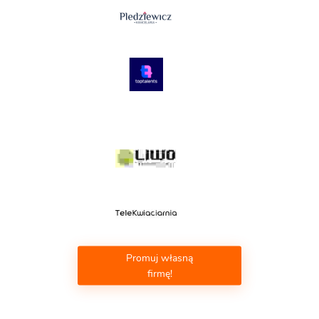
Promuj własną
firmę!