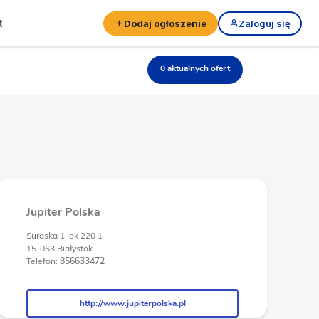
t
Dodaj ogłoszenie
Zaloguj się
0 aktualnych ofert
Jupiter Polska
Suraska 1 lok 220 1
15-063 Białystok
Telefon:
856633472
http://www.jupiterpolska.pl
http://www.jupiterpolska.pl