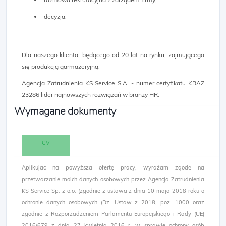
decyzja.
Dla naszego klienta, będącego od 20 lat na rynku, zajmującego
się produkcją garmażeryjną.
Agencja Zatrudnienia KS Service S.A. - numer certyfikatu KRAZ
23286 lider najnowszych rozwiązań w branży HR.
Wymagane dokumenty
CV
Aplikując na powyższą ofertę pracy, wyrażam zgodę na
przetwarzanie moich danych osobowych przez Agencja Zatrudnienia
KS Service Sp. z o.o. (zgodnie z ustawą z dnia 10 maja 2018 roku o
ochronie danych osobowych (Dz. Ustaw z 2018, poz. 1000 oraz
zgodnie z Rozporządzeniem Parlamentu Europejskiego i Rady (UE)
2016/679 z dnia 27 kwietnia 2016 r. w sprawie ochrony osób