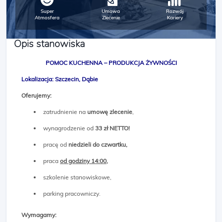
Super
Umowa
Rozwój
Atmosfera
Zlecenie
Kariery
Opis stanowiska
POMOC KUCHENNA – PRODUKCJA ŻYWNOŚCI
Lokalizacja:
Szczecin, Dąbie
Oferujemy:
zatrudnienie na
umowę zlecenie
,
wynagrodzenie od
33 zł NETTO!
pracę od
niedzieli do czwartku,
praca
od godziny 14:00,
szkolenie stanowiskowe,
parking pracowniczy.
Wymagamy: