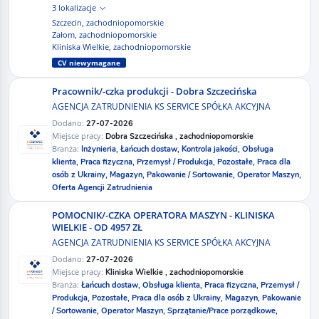
3 lokalizacje
Szczecin, zachodniopomorskie
Załom, zachodniopomorskie
Kliniska Wielkie, zachodniopomorskie
CV niewymagane
Pracownik/-czka produkcji - Dobra Szczecińska
AGENCJA ZATRUDNIENIA KS SERVICE SPÓŁKA AKCYJNA
Dodano:
27-07-2026
Miejsce pracy:
Dobra Szczecińska , zachodniopomorskie
Branża:
Inżynieria,
Łańcuch dostaw,
Kontrola jakości,
Obsługa
klienta,
Praca fizyczna,
Przemysł / Produkcja,
Pozostałe,
Praca dla
osób z Ukrainy,
Magazyn,
Pakowanie / Sortowanie,
Operator Maszyn,
Oferta Agencji Zatrudnienia
POMOCNIK/-CZKA OPERATORA MASZYN - KLINISKA
WIELKIE - OD 4957 ZŁ
AGENCJA ZATRUDNIENIA KS SERVICE SPÓŁKA AKCYJNA
Dodano:
27-07-2026
Miejsce pracy:
Kliniska Wielkie , zachodniopomorskie
Branża:
Łańcuch dostaw,
Obsługa klienta,
Praca fizyczna,
Przemysł /
Produkcja,
Pozostałe,
Praca dla osób z Ukrainy,
Magazyn,
Pakowanie
/ Sortowanie,
Operator Maszyn,
Sprzątanie/Prace porządkowe,