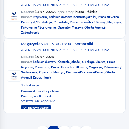
AGENCJA ZATRUDNIENIA KS SERVICE SPÓŁKA AKCYJNA
Dodano:
Miejsce pracy:
13-07-2026
Kutno , łódzkie
Branża:
Inżynieria,
Łańcuch dostaw,
Kontrola jakości,
Praca fizyczna,
Przemysł / Produkcja,
Pozostałe,
Praca dla osób z Ukrainy,
Magazyn,
Pakowanie / Sortowanie,
Operator Maszyn,
Oferta Agencji
Zatrudnienia
Magazynier/ka | 5:30 - 13:30 | Komorniki
AGENCJA ZATRUDNIENIA KS SERVICE SPÓŁKA AKCYJNA
Dodano:
13-07-2026
Branża:
Łańcuch dostaw,
Kontrola jakości,
Obsługa klienta,
Praca
fizyczna,
Pozostałe,
Praca dla osób z Ukrainy,
Magazyn,
Pakowanie /
Sortowanie,
Operator Maszyn,
Kierowca/Dostawca/Kurier,
Oferta
Agencji Zatrudnienia
3 lokalizacje
Komorniki, wielkopolskie
Poznań, wielkopolskie
Stęszew, wielkopolskie
CV niewymagane