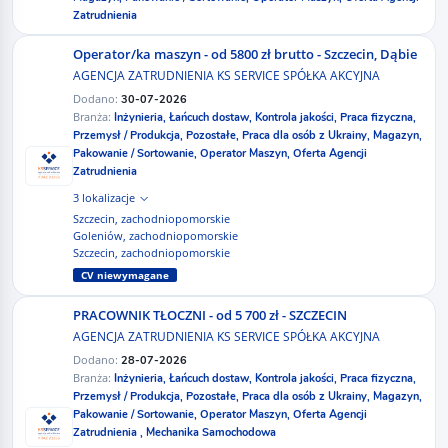
Zatrudnienia
Operator/ka maszyn - od 5800 zł brutto - Szczecin, Dąbie
AGENCJA ZATRUDNIENIA KS SERVICE SPÓŁKA AKCYJNA
Dodano:
30-07-2026
Branża:
Inżynieria,
Łańcuch dostaw,
Kontrola jakości,
Praca fizyczna,
Przemysł / Produkcja,
Pozostałe,
Praca dla osób z Ukrainy,
Magazyn,
Pakowanie / Sortowanie,
Operator Maszyn,
Oferta Agencji
Zatrudnienia
3 lokalizacje
Szczecin, zachodniopomorskie
Goleniów, zachodniopomorskie
Szczecin, zachodniopomorskie
CV niewymagane
PRACOWNIK TŁOCZNI - od 5 700 zł - SZCZECIN
AGENCJA ZATRUDNIENIA KS SERVICE SPÓŁKA AKCYJNA
Dodano:
28-07-2026
Branża:
Inżynieria,
Łańcuch dostaw,
Kontrola jakości,
Praca fizyczna,
Przemysł / Produkcja,
Pozostałe,
Praca dla osób z Ukrainy,
Magazyn,
Pakowanie / Sortowanie,
Operator Maszyn,
Oferta Agencji
Zatrudnienia ,
Mechanika Samochodowa