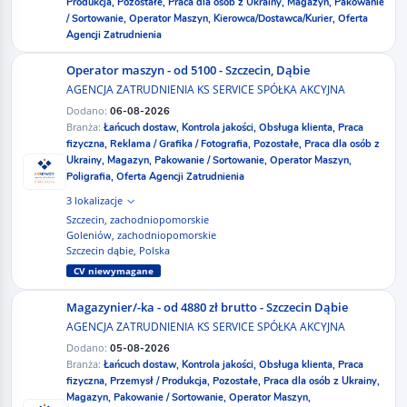
Produkcja,
Pozostałe,
Praca dla osób z Ukrainy,
Magazyn,
Pakowanie
/ Sortowanie,
Operator Maszyn,
Kierowca/Dostawca/Kurier,
Oferta
Agencji Zatrudnienia
Operator maszyn - od 5100 - Szczecin, Dąbie
AGENCJA ZATRUDNIENIA KS SERVICE SPÓŁKA AKCYJNA
Dodano:
06-08-2026
Branża:
Łańcuch dostaw,
Kontrola jakości,
Obsługa klienta,
Praca
fizyczna,
Reklama / Grafika / Fotografia,
Pozostałe,
Praca dla osób z
Ukrainy,
Magazyn,
Pakowanie / Sortowanie,
Operator Maszyn,
Poligrafia,
Oferta Agencji Zatrudnienia
3 lokalizacje
Szczecin, zachodniopomorskie
Goleniów, zachodniopomorskie
Szczecin dąbie, Polska
CV niewymagane
Magazynier/-ka - od 4880 zł brutto - Szczecin Dąbie
AGENCJA ZATRUDNIENIA KS SERVICE SPÓŁKA AKCYJNA
Dodano:
05-08-2026
Branża:
Łańcuch dostaw,
Kontrola jakości,
Obsługa klienta,
Praca
fizyczna,
Przemysł / Produkcja,
Pozostałe,
Praca dla osób z Ukrainy,
Magazyn,
Pakowanie / Sortowanie,
Operator Maszyn,