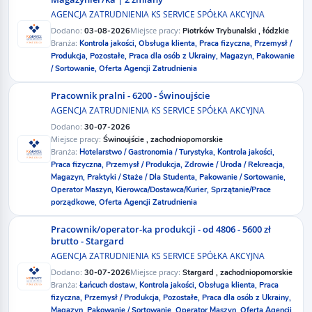
AGENCJA ZATRUDNIENIA KS SERVICE SPÓŁKA AKCYJNA
Dodano:
Miejsce pracy:
03-08-2026
Piotrków Trybunalski , łódzkie
Branża:
Kontrola jakości,
Obsługa klienta,
Praca fizyczna,
Przemysł /
Produkcja,
Pozostałe,
Praca dla osób z Ukrainy,
Magazyn,
Pakowanie
/ Sortowanie,
Oferta Agencji Zatrudnienia
Pracownik pralni - 6200 - Świnoujście
AGENCJA ZATRUDNIENIA KS SERVICE SPÓŁKA AKCYJNA
Dodano:
30-07-2026
Miejsce pracy:
Świnoujście , zachodniopomorskie
Branża:
Hotelarstwo / Gastronomia / Turystyka,
Kontrola jakości,
Praca fizyczna,
Przemysł / Produkcja,
Zdrowie / Uroda / Rekreacja,
Magazyn,
Praktyki / Staże / Dla Studenta,
Pakowanie / Sortowanie,
Operator Maszyn,
Kierowca/Dostawca/Kurier,
Sprzątanie/Prace
porządkowe,
Oferta Agencji Zatrudnienia
Pracownik/operator-ka produkcji - od 4806 - 5600 zł
brutto - Stargard
AGENCJA ZATRUDNIENIA KS SERVICE SPÓŁKA AKCYJNA
Dodano:
Miejsce pracy:
30-07-2026
Stargard , zachodniopomorskie
Branża:
Łańcuch dostaw,
Kontrola jakości,
Obsługa klienta,
Praca
fizyczna,
Przemysł / Produkcja,
Pozostałe,
Praca dla osób z Ukrainy,
Magazyn,
Pakowanie / Sortowanie,
Operator Maszyn,
Oferta Agencji