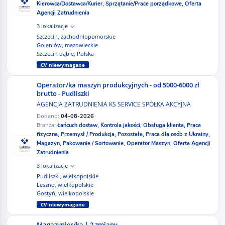
Kierowca/Dostawca/Kurier,
Sprzątanie/Prace porządkowe,
Oferta
Agencji Zatrudnienia
3 lokalizacje
Szczecin, zachodniopomorskie
Goleniów, mazowieckie
Szczecin dąbie, Polska
CV niewymagane
Operator/ka maszyn produkcyjnych - od 5000-6000 zł
brutto - Pudliszki
AGENCJA ZATRUDNIENIA KS SERVICE SPÓŁKA AKCYJNA
Dodano:
04-08-2026
Branża:
Łańcuch dostaw,
Kontrola jakości,
Obsługa klienta,
Praca
fizyczna,
Przemysł / Produkcja,
Pozostałe,
Praca dla osób z Ukrainy,
Magazyn,
Pakowanie / Sortowanie,
Operator Maszyn,
Oferta Agencji
Zatrudnienia
3 lokalizacje
Pudliszki, wielkopolskie
Leszno, wielkopolskie
Gostyń, wielkopolskie
CV niewymagane
Magazynier/ka | 2 zmiany