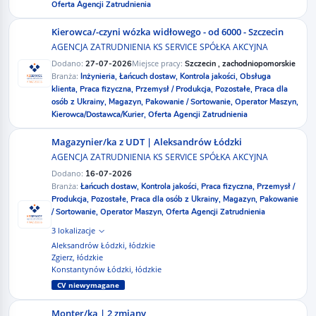
Oferta Agencji Zatrudnienia
Kierowca/-czyni wózka widłowego - od 6000 - Szczecin
AGENCJA ZATRUDNIENIA KS SERVICE SPÓŁKA AKCYJNA
Dodano:
Miejsce pracy:
27-07-2026
Szczecin , zachodniopomorskie
Branża:
Inżynieria,
Łańcuch dostaw,
Kontrola jakości,
Obsługa
klienta,
Praca fizyczna,
Przemysł / Produkcja,
Pozostałe,
Praca dla
osób z Ukrainy,
Magazyn,
Pakowanie / Sortowanie,
Operator Maszyn,
Kierowca/Dostawca/Kurier,
Oferta Agencji Zatrudnienia
Magazynier/ka z UDT | Aleksandrów Łódzki
AGENCJA ZATRUDNIENIA KS SERVICE SPÓŁKA AKCYJNA
Dodano:
16-07-2026
Branża:
Łańcuch dostaw,
Kontrola jakości,
Praca fizyczna,
Przemysł /
Produkcja,
Pozostałe,
Praca dla osób z Ukrainy,
Magazyn,
Pakowanie
/ Sortowanie,
Operator Maszyn,
Oferta Agencji Zatrudnienia
3 lokalizacje
Aleksandrów Łódzki, łódzkie
Zgierz, łódzkie
Konstantynów Łódzki, łódzkie
CV niewymagane
Monter/ka | 2 zmiany