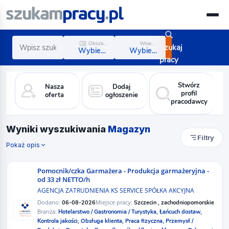
Obszar zawodowy
Województwo
Szukaj
Wybierz obszar
Wybierz region
pracy
Stwórz
Nasza
Dodaj
profil
oferta
ogłoszenie
pracodawcy
Wyniki wyszukiwania
Magazyn
Filtry
Pokaż opis
Pomocnik/czka Garmażera - Produkcja garmażeryjna -
od 33 zł NETTO/h
AGENCJA ZATRUDNIENIA KS SERVICE SPÓŁKA AKCYJNA
Dodano:
Miejsce pracy:
06-08-2026
Szczecin , zachodniopomorskie
Branża:
Hotelarstwo / Gastronomia / Turystyka,
Łańcuch dostaw,
Kontrola jakości,
Obsługa klienta,
Praca fizyczna,
Przemysł /