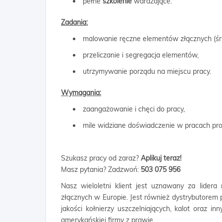
pełne
szkolenie
wdrażające.
Zadania:
malowanie ręczne elementów złącznych (śru
przeliczanie i segregacja elementów,
utrzymywanie porządu na miejscu pracy.
Wymagania:
zaangażowanie i chęci do pracy,
mile widziane doświadczenie w pracach pr
Szukasz pracy od zaraz?
Aplikuj teraz!
Masz pytania? Zadzwoń:
503 075 956
Nasz wieloletni klient jest uznawany za lid
złącznych w Europie. Jest również dystrybutorem
jakości kołnierzy uszczelniających, kalot oraz i
amerykańskiej firmy z prawie