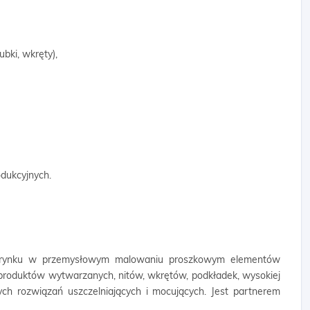
bki, wkręty),
odukcyjnych.
era rynku w przemysłowym malowaniu proszkowym elementów
 produktów wytwarzanych, nitów, wkrętów, podkładek, wysokiej
nnych rozwiązań uszczelniających i mocujących. Jest partnerem