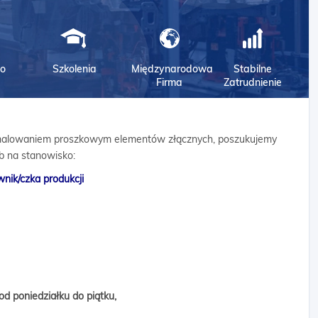
o
Szkolenia
Międzynarodowa
Stabilne
Firma
Zatrudnienie
ę malowaniem proszkowym elementów złącznych, poszukujemy
b na stanowisko:
nik/czka produkcji
od poniedziałku do piątku,