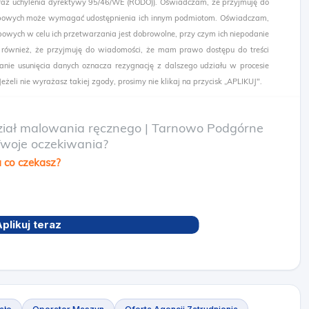
az uchylenia dyrektywy 95/46/WE (RODO)). Oświadczam, że przyjmuję do
sobowych może wymagać udostępnienia ich innym podmiotom. Oświadczam,
owych w celu ich przetwarzania jest dobrowolne, przy czym ich niepodanie
 również, że przyjmuję do wiadomości, że mam prawo dostępu do treści
nie usunięcia danych oznacza rezygnację z dalszego udziału w procesie
żeli nie wyrażasz takiej zgody, prosimy nie klikaj na przycisk „APLIKUJ".
 dział malowania ręcznego | Tarnowo Podgórne
Twoje oczekiwania?
 co czekasz?
plikuj teraz