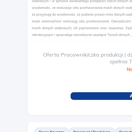
osobowych i w sprawie swobodnego przepływu takich danych or
wiadomości, że realizacja celu przetwarzania moich danych o
że przyjmuję do wiadomości, że podanie przeze mnie danych osob
może uniemożliwić realizację celu przetwarzania. Oświadczam
moich danych osobowych, ich poprawiania oraz usuwania. Żąda
rekrutacyjnym i spowoduje niezwłoczne usunięcie Twoich danych. Je
Oferta Pracownik/czka produkcji |
spełnia 
Na
A