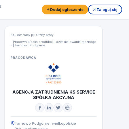
t
Dodaj ogłoszenie
Zaloguj się
Szukampracy.pl
Oferty pracy
Pracownik/czka produkcji | dział malowania ręcznego
| Tarnowo Podgórne
PRACODAWCA
AGENCJA ZATRUDNIENIA KS SERVICE
SPÓŁKA AKCYJNA
Tarnowo Podgórne, wielkopolskie
Buk, wielkopolskie