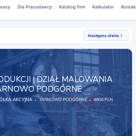
pracy
Dla Pracodawcy
Katalog firm
Kalkulator
Kontak
Następna oferta
DUKCJI | DZIAŁ MALOWANIA
TARNOWO PODGÓRNE
PÓŁKA AKCYJNA
TARNOWO PODGÓRNE
4806 PLN