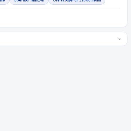
ałe
Operator Maszyn
Oferta Agencji Zatrudnienia