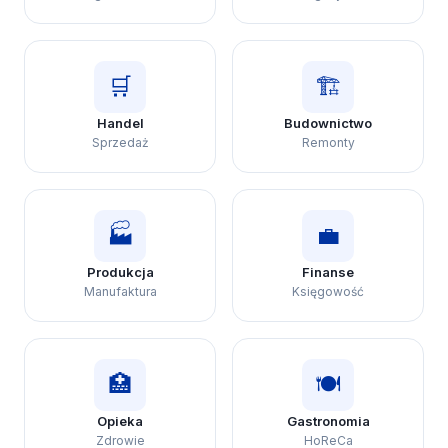
🛒
🏗️
Handel
Budownictwo
Sprzedaż
Remonty
🏭
💼
Produkcja
Finanse
Manufaktura
Księgowość
🏥
🍽️
Opieka
Gastronomia
Zdrowie
HoReCa