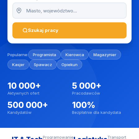
Szukaj pracy
Popularne:
Programista
Kierowca
Magazynier
Kasjer
Spawacz
Opiekun
10 000+
5 000+
Aktywnych ofert
Pracodawców
500 000+
100%
Kandydatów
Bezpłatnie dla kandydata
Programowanie
Transport