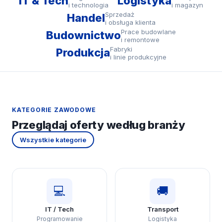
IT & Tech
Logistyka
i technologia
i magazyn
Sprzedaż
Handel
i obsługa klienta
Prace budowlane
Budownictwo
i remontowe
Fabryki
Produkcja
i linie produkcyjne
KATEGORIE ZAWODOWE
Przeglądaj oferty według branży
Wszystkie kategorie
💻
🚚
IT / Tech
Transport
Programowanie
Logistyka