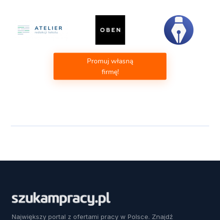
Promuj własną
firmę!
Największy portal z ofertami pracy w Polsce. Znajdź