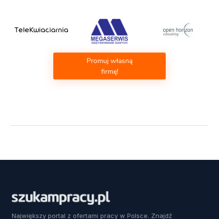
Promuj własną
firmę!
Największy portal z ofertami pracy w Polsce. Znajdź