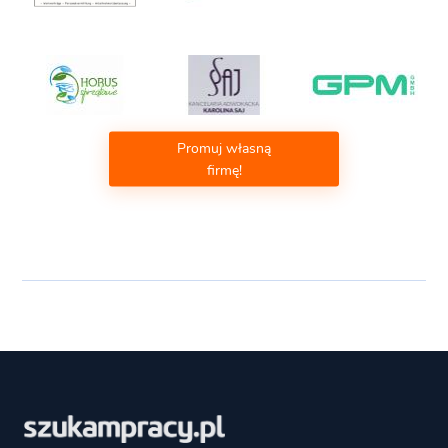
Promuj własną
firmę!