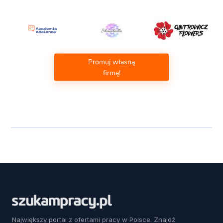
Promuj własną
firmę!
Największy portal z ofertami pracy w Polsce. Znajdź