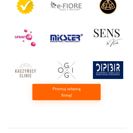
Promuj własną
firmę!