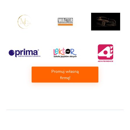
Promuj własną
firmę!