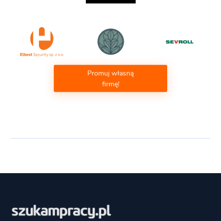
Promuj własną
firmę!