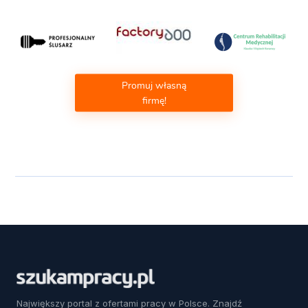
Promuj własną
firmę!
Największy portal z ofertami pracy w Polsce. Znajdź