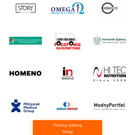
Promuj własną
firmę!