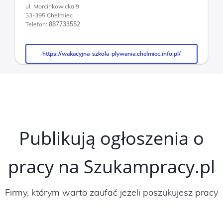
ul. Marcinkowicka 9
33-395 Chełmiec
Telefon:
887733552
https://wakacyjna-szkola-plywania.chelmiec.info.pl/
https://wakacyjna-szkola-plywania.chelmiec.info.pl/
Publikują ogłoszenia o
pracy na Szukampracy.pl
Firmy, którym warto zaufać jeżeli poszukujesz pracy