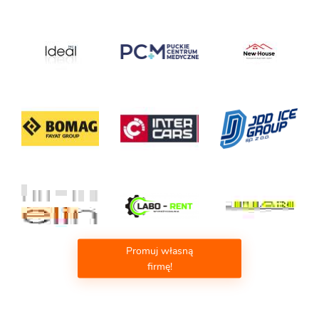
Promuj własną
firmę!