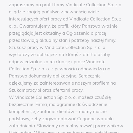
Zapraszamy na profil firmy Vindicate Collection Sp. z o.
o. gdzie znajdą państwo z pewnością wiele
interesujących ofert pracy od Vindicate Collection Sp. z
o. o.. Gwarantujemy, że profil, który Państwo właśnie
przeglądają jest aktualny a Ogłoszenia o pracę
przedstawiają aktualny stan i potrzeby naszej firmy.
Szukasz pracy w Vindicate Collection Sp. z o. o.
wystarczy że aplikujesz na którąś z ofert a osoby
odpowiedzialne za rekrtuację i pracę Vindicate
Collection Sp. z o. o. z pewnością odpowiedzą na
Państwa dokumenty aplikacyjne. Serdecznie
dziękujemy za zaintereoswanie naszym profilem na
Szukampracy.pl oraz ofertami pracy.
W Vindicate Collection Sp. z o. o. możesz czuć się
bezpiecznie. Firma, ma ogromne doświadczenie i
kompetencje, zaufanie klientów – mamy mocne
podstawy, żeby zagwarantować Ci godne warunki
zatrudnienia. Stawiamy na realny rozwój pracowników
i ich kariery. Wierzymy w to co tworzymy, dzięki temu