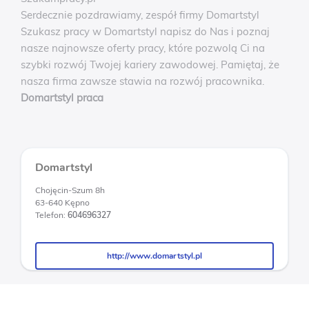
Serdecznie pozdrawiamy, zespół firmy Domartstyl
Szukasz pracy w Domartstyl napisz do Nas i poznaj
nasze najnowsze oferty pracy, które pozwolą Ci na
szybki rozwój Twojej kariery zawodowej. Pamiętaj, że
nasza firma zawsze stawia na rozwój pracownika.
Domartstyl praca
Domartstyl
Chojęcin-Szum 8h
63-640 Kępno
Telefon:
604696327
http://www.domartstyl.pl
http://www.domartstyl.pl