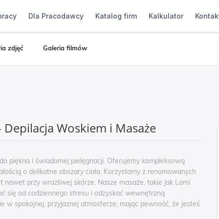
pracy
Dla Pracodawcy
Katalog firm
Kalkulator
Kontak
ia zdjęć
Galeria filmów
- Depilacja Woskiem i Masaże
ą do piękna i świadomej pielęgnacji. Oferujemy kompleksową
bałością o delikatne obszary ciała. Korzystamy z renomowanych
 nawet przy wrażliwej skórze. Nasze masaże, takie jak Lomi
ać się od codziennego stresu i odzyskać wewnętrzną
e w spokojnej, przyjaznej atmosferze, mając pewność, że jesteś