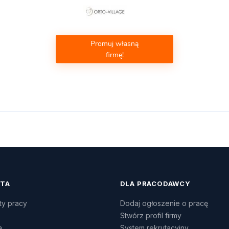
Promuj własną
firmę!
ATA
DLA PRACODAWCY
ty pracy
Dodaj ogłoszenie o pracę
Stwórz profil firmy
a
System rekrutacyjny