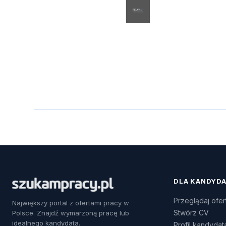
DLA KANDYD
Przeglądaj ofer
Największy portal z ofertami pracy w
Stwórz CV
Polsce. Znajdź wymarzoną pracę lub
idealnego kandydata.
Profil kandydat