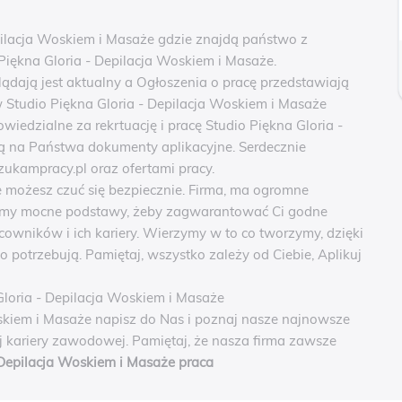
epilacja Woskiem i Masaże gdzie znajdą państwo z
 Piękna Gloria - Depilacja Woskiem i Masaże.
lądają jest aktualny a Ogłoszenia o pracę przedstawiają
 w Studio Piękna Gloria - Depilacja Woskiem i Masaże
wiedzialne za rekrtuację i pracę Studio Piękna Gloria -
 na Państwa dokumenty aplikacyjne. Serdecznie
ukampracy.pl oraz ofertami pracy.
 możesz czuć się bezpiecznie. Firma, ma ogromne
mamy mocne podstawy, żeby zagwarantować Ci godne
cowników i ich kariery. Wierzymy w to co tworzymy, dzięki
 potrzebują. Pamiętaj, wszystko zależy od Ciebie, Aplikuj
Gloria - Depilacja Woskiem i Masaże
skiem i Masaże napisz do Nas i poznaj nasze najnowsze
ej kariery zawodowej. Pamiętaj, że nasza firma zawsze
 Depilacja Woskiem i Masaże praca