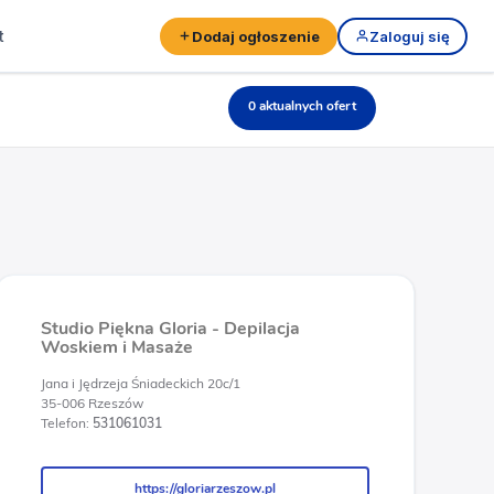
t
Dodaj ogłoszenie
Zaloguj się
0 aktualnych ofert
Studio Piękna Gloria - Depilacja
Woskiem i Masaże
Jana i Jędrzeja Śniadeckich 20c/1
35-006 Rzeszów
Telefon:
531061031
https://gloriarzeszow.pl
https://gloriarzeszow.pl