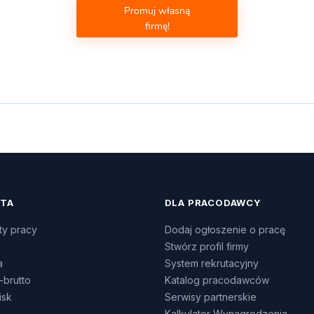
Promuj własną
firmę!
ATA
DLA PRACODAWCY
ty pracy
Dodaj ogłoszenie o pracę
Stwórz profil firmy
a
System rekrutacyjny
-brutto
Katalog pracodawców
isk
Serwisy partnerskie
Kalkulator Wynagrodzenia