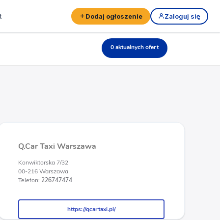
t
Dodaj ogłoszenie
Zaloguj się
0 aktualnych ofert
Q.Car Taxi Warszawa
Konwiktorska 7/32
00-216 Warszawa
Telefon:
226747474
https://qcartaxi.pl/
https://qcartaxi.pl/