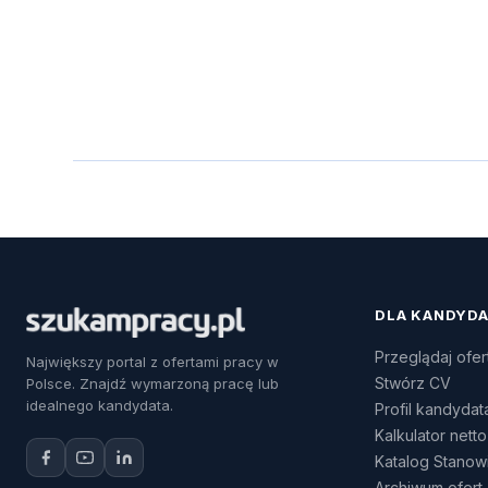
DLA KANDYD
Przeglądaj ofer
Największy portal z ofertami pracy w
Stwórz CV
Polsce. Znajdź wymarzoną pracę lub
idealnego kandydata.
Profil kandydat
Kalkulator netto
Katalog Stanow
Archiwum ofert