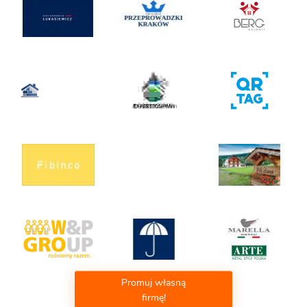
Promuj własną
firmę!