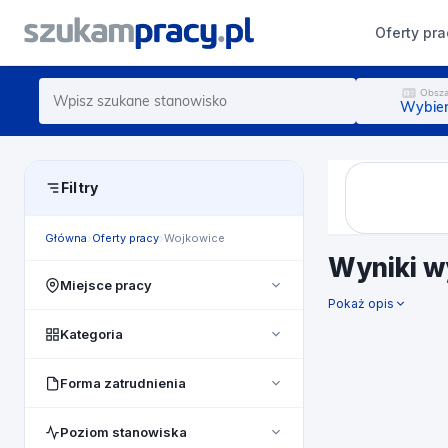
Oferty pra
Obsza
Wybier
Filtry
Główna
Oferty pracy
Wojkowice
Wyniki w
Miejsce pracy
Pokaż opis
Cała Polska
Kategoria
pomorskie
Administracja biurowa
Forma zatrudnienia
lubelskie
Au Pair/ Opieka nad dziećmi
Dowolny
mazowieckie
Poziom stanowiska
Badania i rozwój