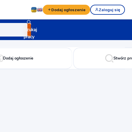
Dodaj ogłoszenie
Zaloguj się
Szukaj
pracy
Dodaj ogłoszenie
Stwórz pr