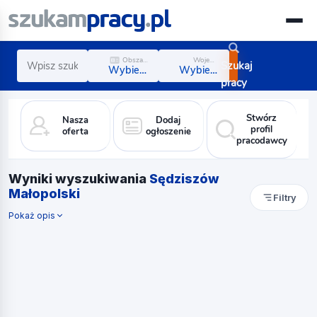
Obszar zawodowy
Województwo
Szukaj
Wybierz obszar
Wybierz region
pracy
Stwórz
Nasza
Dodaj
profil
oferta
ogłoszenie
pracodawcy
Wyniki wyszukiwania
Sędziszów
Małopolski
Filtry
Pokaż opis