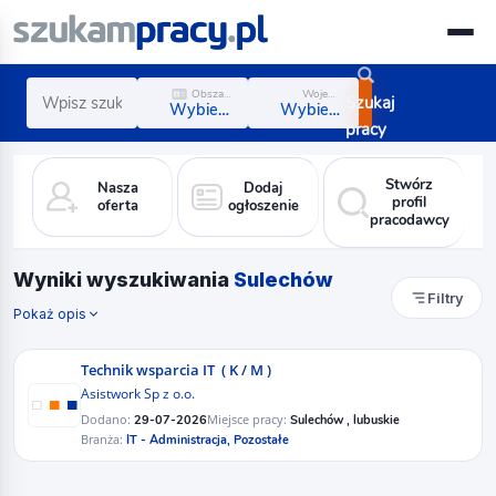
Obszar zawodowy
Województwo
Szukaj
Wybierz obszar
Wybierz region
pracy
Stwórz
Nasza
Dodaj
profil
oferta
ogłoszenie
pracodawcy
Wyniki wyszukiwania
Sulechów
Filtry
Pokaż opis
Technik wsparcia IT ​ ( K / M )
Asistwork Sp z o.o.
Dodano:
Miejsce pracy:
29-07-2026
Sulechów , lubuskie
Branża:
IT - Administracja,
Pozostałe