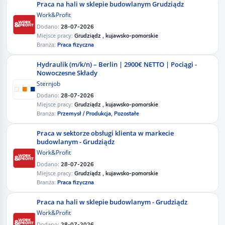
Praca na hali w sklepie budowlanym Grudziądz
Work&Profit
Dodano:
28-07-2026
Miejsce pracy:
Grudziądz , kujawsko-pomorskie
Branża:
Praca fizyczna
Hydraulik (m/k/n) – Berlin | 2900€ NETTO | Pociągi -
Nowoczesne Składy
Sternjob
Dodano:
28-07-2026
Miejsce pracy:
Grudziądz , kujawsko-pomorskie
Branża:
Przemysł / Produkcja,
Pozostałe
Praca w sektorze obsługi klienta w markecie
budowlanym - Grudziądz
Work&Profit
Dodano:
28-07-2026
Miejsce pracy:
Grudziądz , kujawsko-pomorskie
Branża:
Praca fizyczna
Praca na hali w sklepie budowlanym - Grudziądz
Work&Profit
Dodano:
28-07-2026