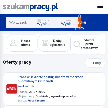
Obszar zawodowy
Województwo
Szukaj
Wybierz obszar
Wybierz region
pracy
Stwórz
Nasza
Dodaj
profil
oferta
ogłoszenie
pracodawcy
Oferty pracy
Filtry
Praca w sektorze obsługi klienta w markecie
budowlanym Grudziądz
Work&Profit
Dodano:
28-07-2026
Miejsce pracy:
Grudziądz , kujawsko-pomorskie
Branża:
Praca fizyczna