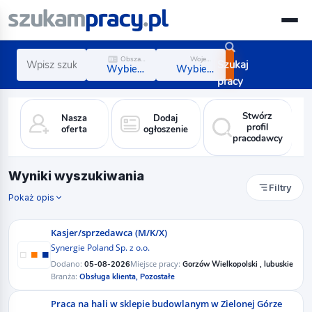
Obszar zawodowy
Województwo
Szukaj
Wybierz obszar
Wybierz region
pracy
Stwórz
Nasza
Dodaj
profil
oferta
ogłoszenie
pracodawcy
Wyniki wyszukiwania
Filtry
Pokaż opis
Kasjer/sprzedawca (M/K/X)​
Synergie Poland Sp. z o.o.
Dodano:
Miejsce pracy:
05-08-2026
Gorzów Wielkopolski , lubuskie
Branża:
Obsługa klienta,
Pozostałe
Praca na hali w sklepie budowlanym w Zielonej Górze