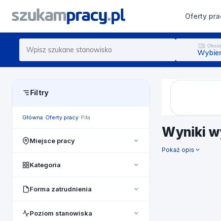
Oferty pra
Obsza
Wybier
Filtry
Główna
Oferty pracy
Piła
Wyniki w
Miejsce pracy
Pokaż opis
Cała Polska
Kategoria
pomorskie
Administracja biurowa
Forma zatrudnienia
lubelskie
Au Pair/ Opieka nad dziećmi
Dowolny
mazowieckie
Poziom stanowiska
Badania i rozwój