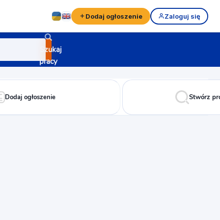
Dodaj ogłoszenie
Zaloguj się
Szukaj
pracy
Dodaj ogłoszenie
Stwórz pr