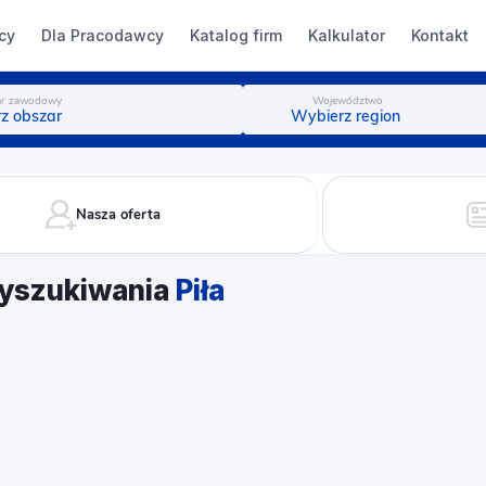
cy
Dla Pracodawcy
Katalog firm
Kalkulator
Kontakt
r zawodowy
Województwo
z obszar
Wybierz region
Nasza oferta
yszukiwania
Piła