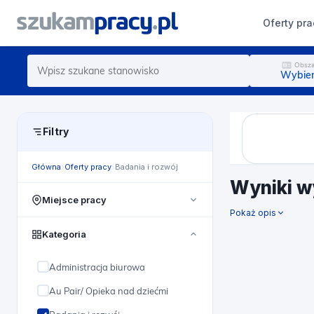
Oferty pra
Obsza
Wybier
Filtry
Główna
Oferty pracy
Badania i rozwój
Wyniki w
Miejsce pracy
Pokaż opis
Cała Polska
Kategoria
pomorskie
Administracja biurowa
lubelskie
Au Pair/ Opieka nad dziećmi
mazowieckie