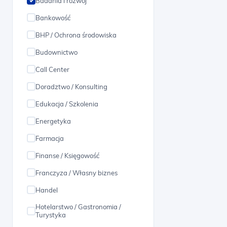
Badania i rozwój
podlaskie
Bankowość
świętokrzyskie
BHP / Ochrona środowiska
małopolskie
Budownictwo
wielkopolskie
Call Center
kujawsko-pomorskie
Doradztwo / Konsulting
łódzkie
Edukacja / Szkolenia
śląskie
Energetyka
warmińsko-mazurskie
Farmacja
podkarpackie
Finanse / Księgowość
dolnośląskie
Franczyza / Własny biznes
opolskie
Handel
lubuskie
Hotelarstwo / Gastronomia /
zachodniopomorskie
Turystyka