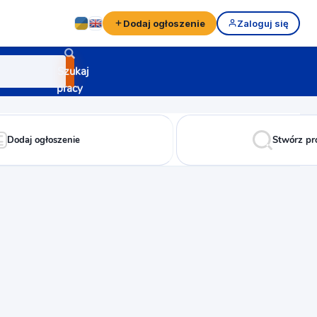
Dodaj ogłoszenie
Zaloguj się
Szukaj
pracy
Dodaj ogłoszenie
Stwórz pr